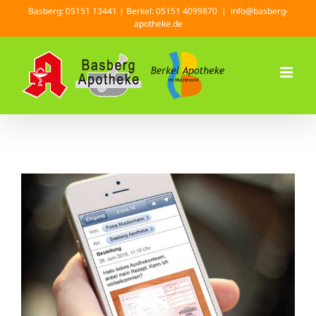
Zum
Basberg: 05151 13441 | Berkel: 05151 4099870
|
info@basberg-
Inhalt
apotheke.de
springen
Startseite
»
Arzt