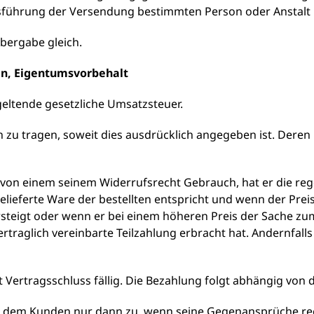
usführung der Versendung bestimmten Person oder Anstalt 
bergabe gleich.
en, Eigentumsvorbehalt
 geltende gesetzliche Umsatzsteuer.
u tragen, soweit dies ausdrücklich angegeben ist. Deren Hö
 von einem seinem Widerrufsrecht Gebrauch, hat er die re
lieferte Ware der bestellten entspricht und wenn der Pre
rsteigt oder wenn er bei einem höheren Preis der Sache zu
ertraglich vereinbarte Teilzahlung erbracht hat. Andernfalls
it Vertragsschluss fällig. Die Bezahlung folgt abhängig von
t dem Kunden nur dann zu, wenn seine Gegenansprüche rech