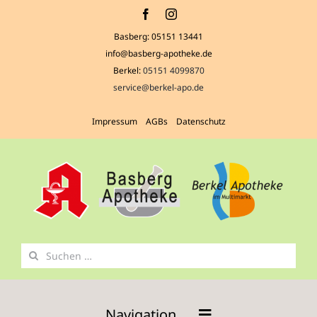
Zum
Inhalt
Basberg:
05151 13441
springen
info@basberg-apotheke.de
Berkel:
05151 4099870
service@berkel-apo.de
Impressum
AGBs
Datenschutz
Suche
nach:
Navigation …