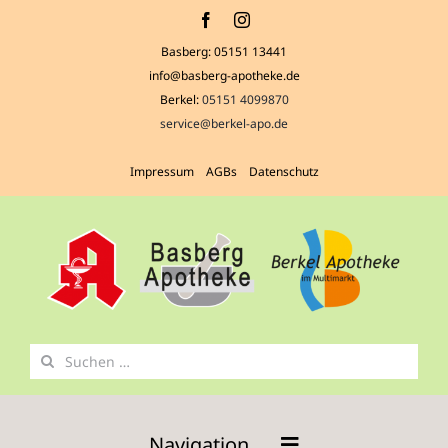
Zum
Inhalt
Basberg:
05151 13441
springen
info@basberg-apotheke.de
Berkel:
05151 4099870
service@berkel-apo.de
Impressum
AGBs
Datenschutz
Suche
nach:
Navigation …